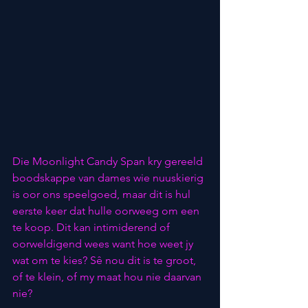
Die Moonlight Candy Span kry gereeld 
boodskappe van dames wie nuuskierig 
is oor ons speelgoed, maar dit is hul 
eerste keer dat hulle oorweeg om een 
te koop. Dit kan intimiderend of 
oorweldigend wees want hoe weet jy 
wat om te kies? Sê nou dit is te groot, 
of te klein, of my maat hou nie daarvan 
nie?