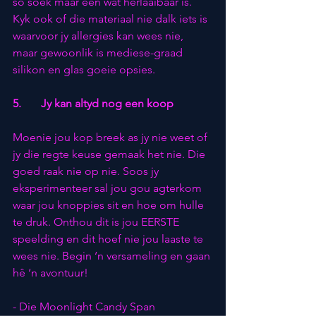
so soek maar een wat herlaaibaar is. 
Kyk ook of die materiaal nie dalk iets is 
waarvoor jy allergies kan wees nie, 
maar gewoonlik is mediese-graad 
silikon en glas goeie opsies.
5.       Jy kan altyd nog een koop
Moenie jou kop breek as jy nie weet of 
jy die regte keuse gemaak het nie. Die 
goed raak nie op nie. Soos jy 
eksperimenteer sal jou gou agterkom 
waar jou knoppies sit en hoe om hulle 
te druk. Onthou dit is jou EERSTE 
speelding en dit hoef nie jou laaste te 
wees nie. Begin ‘n versameling en gaan 
hê ‘n avontuur!
- Die Moonlight Candy Span