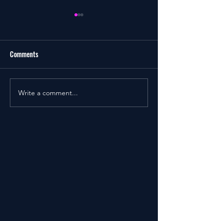
Comments
LOW LIBIDO
Write a comment...
WHEN DO WE STOP HAVING
SEX