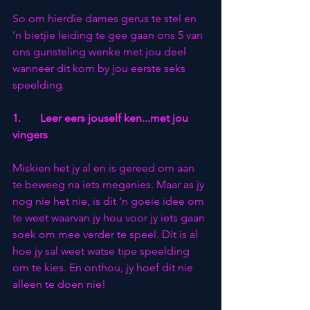
So om hierdie dames gerus te stel en 
‘n bietjie leiding te gee gaan ons 5 van 
ons gunsteling wenke met jou deel 
wanneer dit kom by jou eerste seks 
speelding.
1.       Leer eers jouself ken...met jou 
vingers
Miskien het jy al en is gereed om aan 
te beweeg na iets meganies. Maar as jy 
nog nie het nie, is dit ‘n goeie idee om 
te weet waarvan jy hou voor jy iets gaan 
soek om mee verder te speel. Dit is al 
hoe jy sal weet watse tipe speelding 
om te kies. En onthou, jy hoef dit nie 
alleen te doen nie!