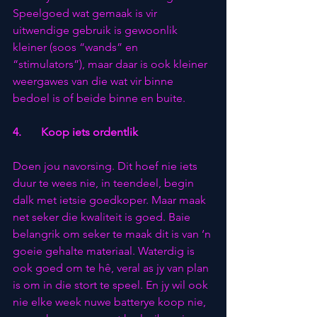
Speelgoed wat gemaak is vir 
uitwendige gebruik is gewoonlik 
kleiner (soos “wands” en 
“stimulators”), maar daar is ook kleiner 
weergawes van die wat vir binne 
bedoel is of beide binne en buite.
4.       Koop iets ordentlik
Doen jou navorsing. Dit hoef nie iets 
duur te wees nie, in teendeel, begin 
dalk met ietsie goedkoper. Maar maak 
net seker die kwaliteit is goed. Baie 
belangrik om seker te maak dit is van ‘n 
goeie gehalte materiaal. Waterdig is 
ook goed om te hê, veral as jy van plan 
is om in die stort te speel. En jy wil ook 
nie elke week nuwe batterye koop nie, 