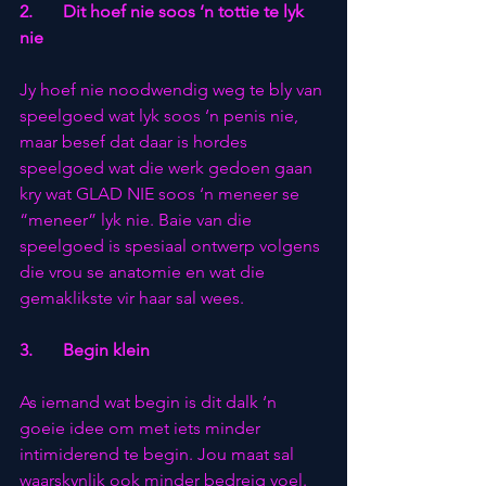
2.       Dit hoef nie soos ‘n tottie te lyk 
nie
Jy hoef nie noodwendig weg te bly van 
speelgoed wat lyk soos ‘n penis nie, 
maar besef dat daar is hordes 
speelgoed wat die werk gedoen gaan 
kry wat GLAD NIE soos ‘n meneer se 
“meneer” lyk nie. Baie van die 
speelgoed is spesiaal ontwerp volgens 
die vrou se anatomie en wat die 
gemaklikste vir haar sal wees.
3.       Begin klein
As iemand wat begin is dit dalk ‘n 
goeie idee om met iets minder 
intimiderend te begin. Jou maat sal 
waarskynlik ook minder bedreig voel. 